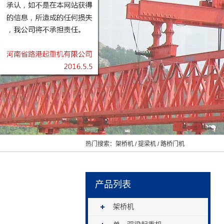
热门搜索：
架桥机
/
提梁机
/
路桥门机
产品列表
架桥机