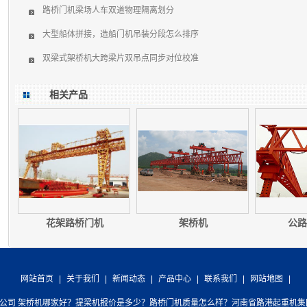
路桥门机梁场人车双道物理隔离划分
大型船体拼接，造船门机吊装分段怎么排序
双梁式架桥机大跨梁片双吊点同步对位校准
相关产品
花架路桥门机
架桥机
公路
网站首页
|
关于我们
|
新闻动态
|
产品中心
|
联系我们
|
网站地图
|
限公司 架桥机哪家好？提梁机报价是多少？路桥门机质量怎么样？河南省路港起重机集