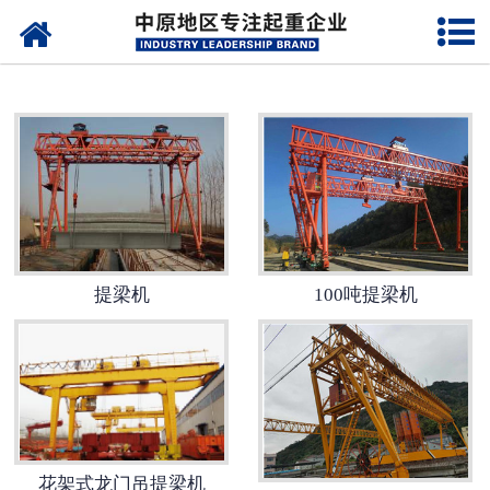
网站首页
架桥机
单、双梁起重机
路桥门机
造船门机
提梁机
100吨提梁机
提梁机
运梁设备
门式起重机
启闭器
花架式龙门吊提梁机