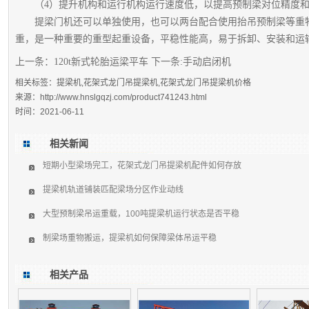
（4）提升机构和运行机构运行速度低，以提高预制梁对位精度和
提梁门机还可以单独使用，也可以两台配合使用抬吊预制梁等重物，
重，是一种重要的重型起重设备，平稳性能高，易于拆卸、安装和运
上一条：
120t新式轮胎运梁平车
下一条:
手动启闭机
相关标签：提梁机,花架式龙门吊提梁机,花架式龙门吊提梁机价格
来源：
http://www.hnslgqzj.com/product741243.html
时间：2021-06-11
相关新闻
短期小型梁场完工，花架式龙门吊提梁机配件如何存放
提梁机轨道铺装匹配梁场分区作业动线
大型预制梁吊运重载，100吨提梁机运行状态是否平稳
制梁场重物搬运，提梁机如何保障梁体吊运平稳
相关产品