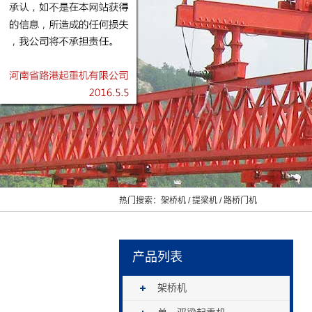
热门搜索：
架桥机
/
提梁机
/
路桥门机
产品列表
架桥机