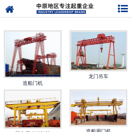
网站首页
架桥机
单、双梁起重机
路桥门机
造船门机
龙门吊车
提梁机
造船门机
运梁设备
门式起重机
启闭器
造船用门机