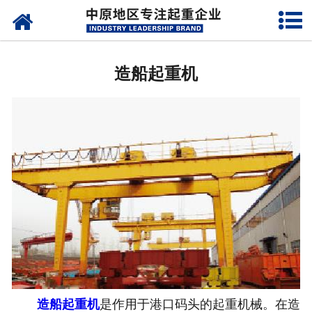
网站首页
架桥机
造船起重机
单、双梁起重机
路桥门机
造船门机
提梁机
运梁设备
门式起重机
启闭器
造船起重机
是作用于港口码头的起重机械。在造