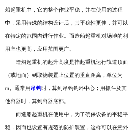
船起重机中，它的整个作业平稳，并在使用的过程
电动葫芦
中，采用特殊的结构设计后，其平稳性更佳，并可以
起重机配件
在特定的范围内进行作业。而造船起重机对场地的利
路桥机具配件
用率也更高，应用范围更广。
路桥起重配件
造船起重机的起升高度是指起重机运行轨道顶面
（或地面）到取物装置上位置的垂直距离，单位为
m。通常用
吊钩
时，算到吊钩钩环中心；用抓斗及其
他容器时，算到容器底部。
而造船起重机在使用中，为了确保设备的平稳平
稳，因而也设置有规范的防护装置，这样可以在意外