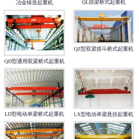
QL挂梁桥式起重机
冶金铸造起重机
电动葫芦
起重机配件
路桥机具配件
QZ型双梁抓斗桥式起重机
路桥起重配件
QD型通用双梁桥式起重机
LD型电动单梁桥式起重机
LX型电动单梁悬挂起重机