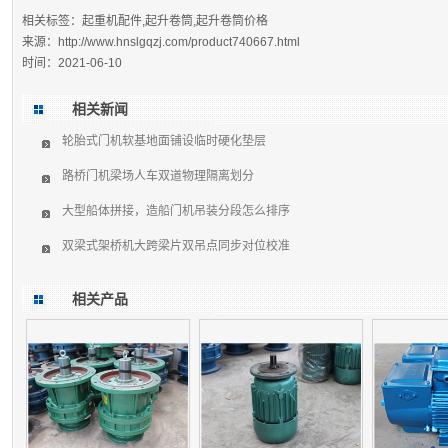
相关标签：起重机配件,起升卷筒,起升卷筒价格
来源：
http://www.hnslgqzj.com/product740667.html
时间：2021-06-10
相关新闻
轮胎式门机软基地面铺设临时硬化垫层
路桥门机梁场人车双道物理隔离划分
大型船体拼接，造船门机吊装分段怎么排序
双梁式架桥机大跨梁片双吊点同步对位校准
相关产品