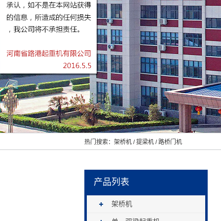
热门搜索：
架桥机
/
提梁机
/
路桥门机
产品列表
架桥机