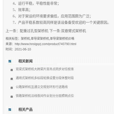
4、运行平稳，平稳性能非常；
5、效率高；
6、对于架设的环境要求偏低，应用范围颇为广泛；
7、产品平稳系数较高同样是该设备备受欢迎的一个关键原因。
上一条：
配重过孔型架桥机
下一条:
双悬臂式架桥机
相关标签：架桥机,单导梁架桥机,单导梁架桥机价格
来源：
http://www.hnslgqzj.com/product740790.html
时间：2021-06-10
相关新闻
双梁式架桥机大跨梁片双吊点同步对位校准
通用式架桥机多标段轮换设置分段休整时段
公路架桥机互通立交规划环形行进路线
铁路架桥机沿线夜间作业划分分层照明点位
相关产品