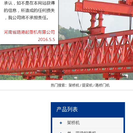
热门搜索：
架桥机
/
提梁机
/
路桥门机
产品列表
架桥机