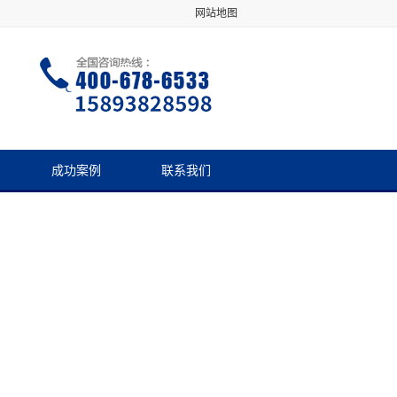
网站地图
成功案例
联系我们