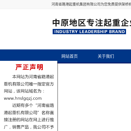
河南省路港起重机集团有限公司为您免费提供
架桥
网站首页
关于我们