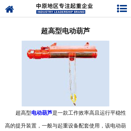
网站首页
架桥机
超高型电动葫芦
单、双梁起重机
路桥门机
造船门机
提梁机
运梁设备
门式起重机
超高型
电动葫芦
是一款工作效率高且运行平稳性
高的提升装置，一般与起重设备配套使用，该电动葫
启闭器