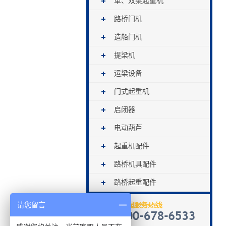
单、双梁起重机
路桥门机
造船门机
提梁机
运梁设备
门式起重机
启闭器
电动葫芦
起重机配件
路桥机具配件
路桥起重配件
请您留言