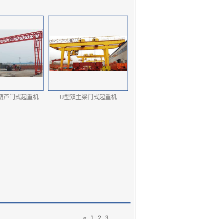
葫芦门式起重机
U型双主梁门式起重机
«
1
2
3