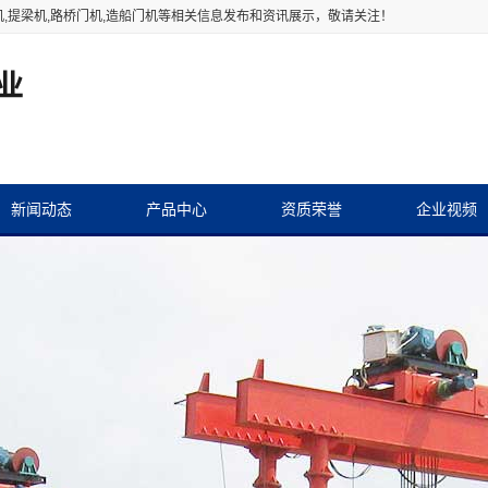
机
,提梁机,路桥门机,造船门机等相关信息发布和资讯展示，敬请关注！
新闻动态
产品中心
资质荣誉
企业视频