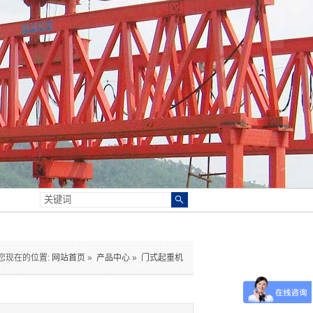
您现在的位置:
网站首页
»
产品中心
»
门式起重机