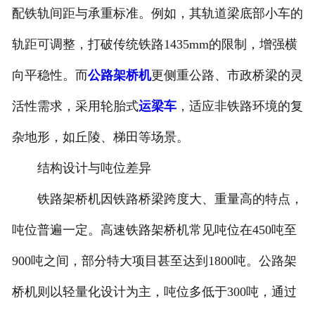
配铁轨间距与承重标准。例如，其轨道梁底部小车的
轨距可调整，打破传统铁路1435mm的限制，增强横
向平稳性。而
公路架桥机
更侧重公路、市政桥梁的灵
活性需求，采用轮胎式
运梁车
，适应非铁路环境的复
杂地形，如丘陵、梯田等场景。
结构设计与吨位差异
铁路架桥机因铁路桥梁跨度大、重量高的特点，
吨位普遍一定。高速铁路架桥机常见吨位在450吨至
900吨之间，部分特大项目甚至达到1800吨。公路架
桥机则以轻量化设计为主，吨位多低于300吨，通过