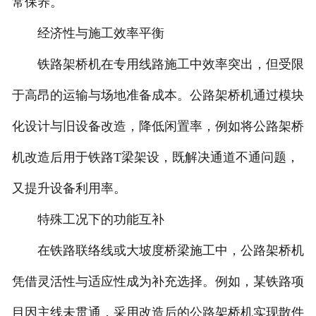
常保养。
经济性与施工效率平衡
铁路架桥机在专用线路施工中效率突出，但受限
于高昂的运输与场地准备成本。公路架桥机通过模块
化设计与旧设备改造，降低闲置率，例如将公路架桥
机改造后用于铁路T梁架设，既解决通道不通问题，
又提升设备利用率。
特殊工况下的功能互补
在铁路联络线或大坡度桥梁施工中，公路架桥机
凭借灵活性与适应性成为补充选择。例如，某铁路项
目因主线未贯通，采用改造后的公路架桥机实现散件