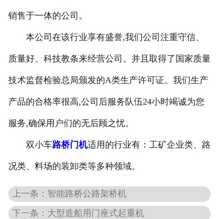
销售于一体的公司。
电动葫芦
本公司在该行业享有盛誉,我们公司注重守信、
起重机配件
质量好、科技教条来经营公司。并且取得了国家质量
路桥机具配件
技术监督检验总局颁发的A类生产许可证。我们生产
路桥起重配件
产品的合格率很高,公司后服务队伍24小时竭诚为您
服务,确保用户们的无后顾之忧。
双小车
路桥门机
适用的行业有：工矿企业类、路
况类、料场的装卸类等多种领域。
上一条：智能路桥公路架桥机
下一条：大型造船用门座式起重机