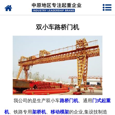
网站首页
架桥机
双小车路桥门机
单、双梁起重机
路桥门机
造船门机
提梁机
运梁设备
门式起重机
我公司的是生产双小车
路桥门机
、通用
门式起重
启闭器
机
、铁路专用
架桥机
、
移动模架
的企业,集设技制造